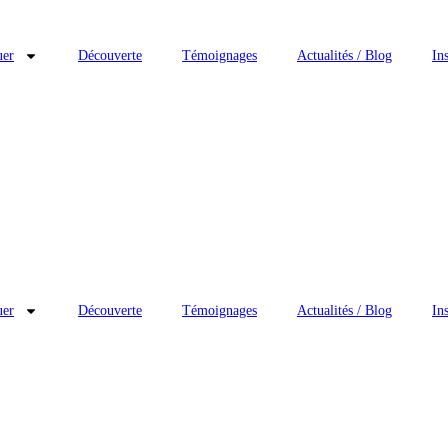
uer
Découverte
Témoignages
Actualités / Blog
In
Tout savoir sur les
uer
Découverte
Témoignages
Actualités / Blog
In
IONS EN DANSE T