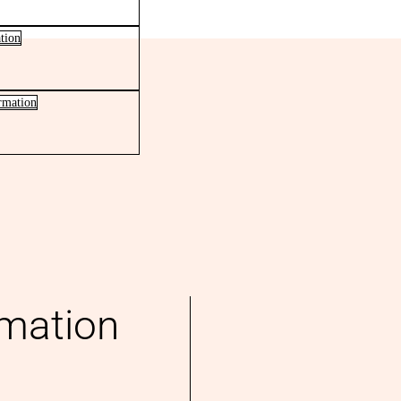
tion
ormation
rmation