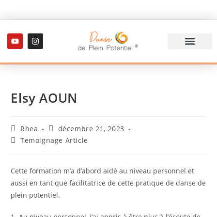
Formation danse thérapie
Actualités / Blog
Elsy AOUN
Rhea
décembre 21, 2023
Temoignage Article
Cette formation m’a d’abord aidé au niveau personnel et
aussi en tant que facilitatrice de cette pratique de danse de
plein potentiel.
1- Au niveau personnel, j’ai appris à être plus à l’écoute de