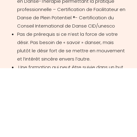
en Danse-Thérapie permettant la pratique
professionnelle – Certification de Facilitateur en
Danse de Plein Potentiel ®️- Certification du
Conseil International de Danse CID/unesco
Pas de prérequis si ce n’est la force de votre
désir. Pas besoin de « savoir » danser, mais
plutôt le désir fort de se mettre en mouvement
et l’intérêt sincère envers l’autre.
Une formation qui peut être suivie dans un but
professionnel(inscriptions aux 4 Modules ) ou
dans un but personnel( Inscription aux trois
premiers modules )comme une voie de
déploiement de soi par le mouvement.
Plaquette DAT 2026-2027