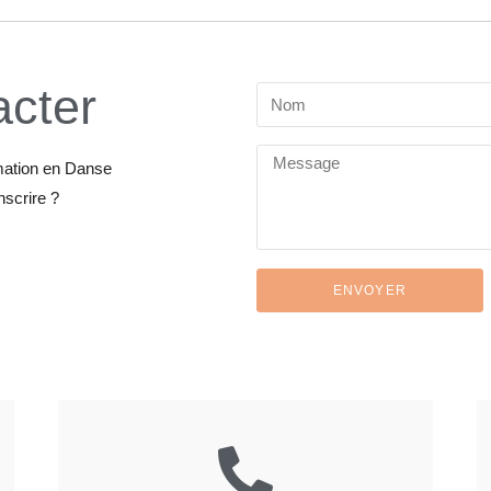
acter
mation en Danse
scrire ?
ENVOYER