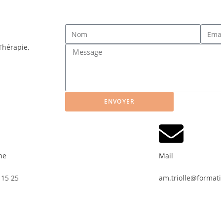
Thérapie,
ENVOYER
ne
Mail
 15 25
am.triolle@format