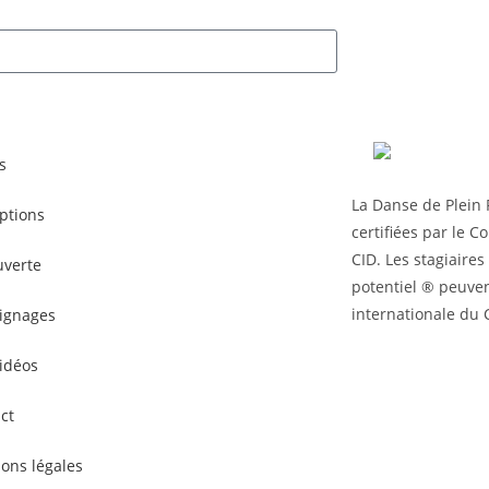
s
La Danse de Plein 
iptions
certifiées par le C
CID. Les stagiaires
verte
potentiel ® peuvent
internationale du 
ignages
idéos
ct
ons légales