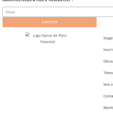
ENVOYER
Stage
Inscr
Décou
Témo
Nos v
Conta
Menti