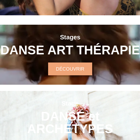
Stages
DANSE ART THÉRAPIE
DÉCOUVRIR
Stage
DANSE et
ARCHETYPES