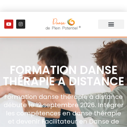
FORMATION DANSE
THÉRAPIE A DISTANCE
Formation danse thérapie à distance
débute le 12 septembre 2026. Intégrer
les compétences en danse thérapie
et devenir Facilitateur en Danse de