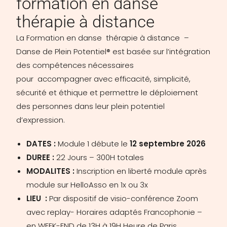
formation en danse
thérapie à distance
La Formation en danse thérapie à distance –
Danse de Plein Potentiel® est basée sur l’intégration
des compétences nécessaires
pour a
ccompagner avec efficacité, simplicité,
sécurité et éthique et
permettre le déploiement
des personnes dans leur plein potentiel
d’expression.
DATES :
Module 1 débute le
12 septembre 2026
DUREE :
22 Jours – 300H totales
MODALITES :
Inscription en liberté module après
module sur HelloAsso en 1x ou 3x
LIEU :
Par dispositif de visio-conférence Zoom
avec replay- Horaires adaptés Francophonie –
en WEEK-END de 13H à 19H Heure de Paris