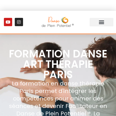
FORMATION DANSE
ART THÉRAPIE
PARIS
La formation en danse thérapie
Paris permet d'i
ntégrer les
compétences pour animer des
séances et d
evenir Facilitateur en
Danse de Plein Potentiel ®.
La